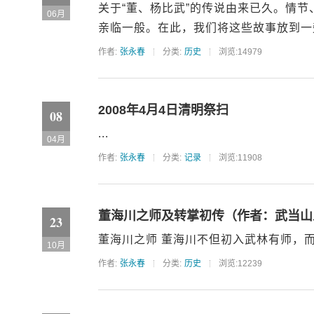
关于“董、杨比武”的传说由来已久。情
06月
亲临一般。在此，我们将这些故事放到一旁
作者:
张永春
分类:
历史
浏览:14979
2008年4月4日清明祭扫
08
...
04月
作者:
张永春
分类:
记录
浏览:11908
董海川之师及转掌初传（作者：武当山
23
董海川之师 董海川不但初入武林有师，而
10月
作者:
张永春
分类:
历史
浏览:12239