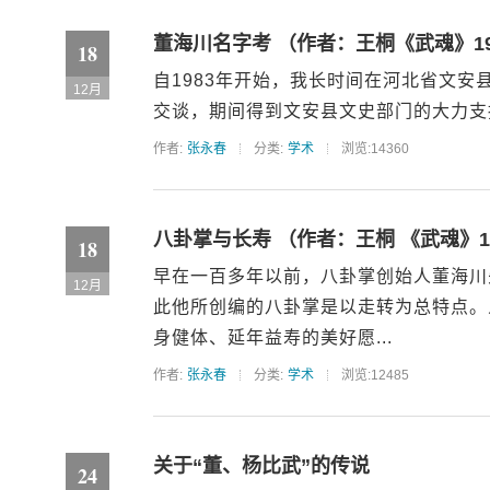
董海川名字考 （作者：王桐《武魂》19
18
自1983年开始，我长时间在河北省文
12月
交谈，期间得到文安县文史部门的大力支持
作者:
张永春
分类:
学术
浏览:14360
八卦掌与长寿 （作者：王桐 《武魂》19
18
早在一百多年以前，八卦掌创始人董海川
12月
此他所创编的八卦掌是以走转为总特点。
身健体、延年益寿的美好愿...
作者:
张永春
分类:
学术
浏览:12485
关于“董、杨比武”的传说
24