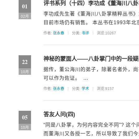
评书系列（十四）李功成《董海川八卦
01
李功成先生著《董海川八卦掌精粹丛书》1-
02月
目前市场仍有销售。 本丛书在1993年北京
作者:
张永春
分类:
书评
浏览:10267
神秘的蒙面人——八卦掌门中的一段疑
22
据传，董公海川的弟子，除著名者外，尚
10月
可以作为佐证。 ...
作者:
张永春
分类:
学术
浏览:9157
答友人问(四)
05
“同是八卦掌，为何内容完全不同”? 这
10月
而董海川又各授一艺，所以导致了我们今天见