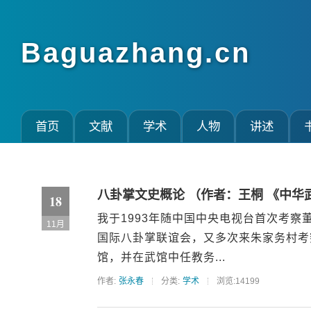
Baguazhang.cn
首页
文献
学术
人物
讲述
八卦掌文史概论 （作者：王桐 《中华武
18
我于1993年随中国中央电视台首次考
11月
国际八卦掌联谊会，又多次来朱家务村考
馆，并在武馆中任教务...
作者:
张永春
分类:
学术
浏览:14199