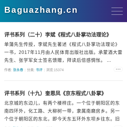
Baguazhang.cn
评书系列（二十）李斌《程式八卦掌功法理论》
单蒲先生传授，李斌先生著述《程式八卦掌功法理论》
一书，2017年11月由人民体育出版社出版。承蒙酒大雷
先生、张学军女士签名馈赠，拜读后倍感惆怅。 ...
作者:
张永春
分类:
书评
浏览:15374
评书系列（十九）奎恩凤《京东程式八卦掌》
北京城的东边儿，有两个楼梓庄。一个位于朝阳区的东
南四环外，化工路、大柳树一带，隶属南磨房乡。另一
个位于朝阳区的东北，即今天东五环外东坝乡往东。旧
时这里原属通州...