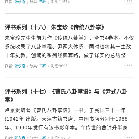
作者:
张永春
分类:
书评
浏览:11574
评书系列（十八） 朱宝珍《传统八卦掌》
朱宝珍先生生前力作《传统八卦掌》，全书4卷本。不仅
系统收录了八卦掌程、尹两大体系，同时也将其一生数
十年执教，创编的系列经典套路，做了详实的总结整
理。 ...
作者:
张永春
分类:
书评
浏览:9896
评书系列（十七）《曹氏八卦掌谱》与《尹式八卦
掌》
卢景贵编著《曹氏八卦掌谱》一书，于民国三十一年
(1942年 出版。天津古籍书店、中国书店分别于1988
年、1990年发行有该书影印本。今传世的曹钟升半身
照，最早见于该书。 &...
作者:
张永春
分类:
书评
浏览:12232