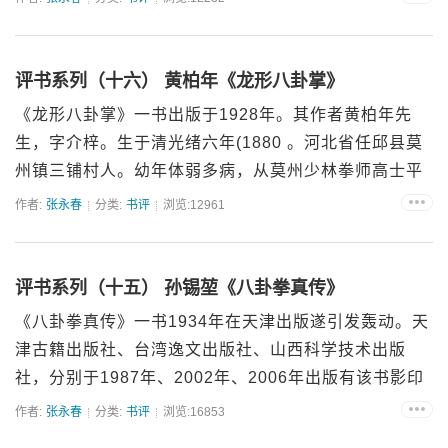
评书系列（十六） 黄柏年《龙形八卦掌》
《龙形八卦掌》一书出版于1928年。其作者黄柏年先
生，字介梓。生于清光绪六年(1880 。河北省任邱县莫
州镇三铺村人。幼年体弱多病，从莫州少林拳师高士平
习武。清光绪二十一年(1896 ,拜师于李存义先...
作者:
张永春
分类:
书评
浏览:12961
评书系列（十五） 孙锡堃《八卦拳真传》
《八卦拳真传》一书1934年在天津出版遂引发轰动。天
津古籍出版社、台湾逸文出版社、山西科学技术出版
社，分别于1987年、2002年、2006年出版有该书影印
本。其中天津古籍本，将原著中林森、陈济棠、张...
作者:
张永春
分类:
书评
浏览:16853