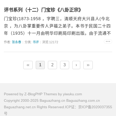
评书系列（十二）门宝珍《八卦正宗》
门宝珍(1873-1958 ，字聘三，清顺天府大兴县人(今北
京 ，为八卦掌重要传人尹福之弟子。本书于民国二十四
年（1935）十一月由明华印刷局印刷出版。由于流通不
广，迄今未见海内外再版、影印流通。&n...
作者:
张永春
分类:
书评
浏览:12172
‹‹
1
2
3
›
››
Powered by
Z-BlogPHP
Themes by
yiwuku.com
Copyright 2000-2025 Baguazhang.cn Baguazhang.com.cn
Baguazhang.net.cn Rights Reserved.ICP证：京ICP备2020037355
号