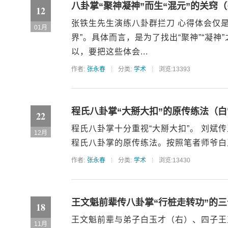
八卦掌“聚神凝神”而生“混元”的关窍
12
张铁生先生演练八卦群拦刀 心得体会仅
01月
界”。具体而言，是为了找出“聚神”“凝神”
以，要把这些体会...
作者:
张永春
分类:
学术
浏览:13393
程氏八卦掌“大掰大扣”的原传练法（
22
程氏八卦掌十分重视“大掰大扣”。 刘
12月
程氏八卦掌的原传练法。按照笔者师爷白玉
作者:
张永春
分类:
学术
浏览:13430
王文魁前辈传八卦掌“行桩走转功”的
18
王文魁前辈与弟子白玉才（右）、四子王
11月