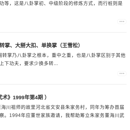
功等，这是八卦掌初、中级阶段的修炼方式，而行桩则是
转掌、大掰大扣、单换掌（王雪松）
走圈转掌乃八卦掌之根本，重中之重，也是八卦掌区别于其他
下功夫，要求少换多转...
术》1999年第4期 ）
察董海川祖师的故里河北省文安县朱家务村，同年为筹办首届
察。1994年应董世家族邀请，我帮助筹立朱家务董海川武