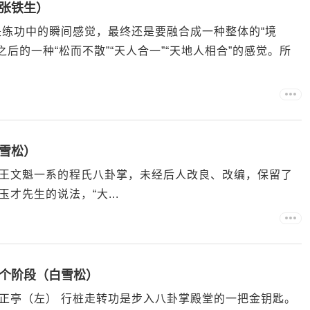
（张铁生）
是练功中的瞬间感觉，最终还是要融合成一种整体的“境
之后的一种“松而不散”“天人合一”“天地人相合”的感觉。所
白雪松）
斌传王文魁一系的程氏八卦掌，未经后人改良、改编，保留了
才先生的说法，“大...
三个阶段（白雪松）
正亭（左） 行桩走转功是步入八卦掌殿堂的一把金钥匙。