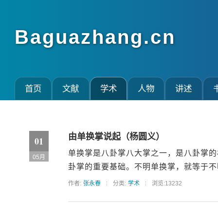
Baguazhang.cn
首页
文献
学术
人物
讲述
由单换掌说起（杨圆义）
01
单换掌是八卦掌八大掌之一，是八卦掌的
05月
卦掌的重要基础。不明单换掌，就等于不明
作者:
张永春
分类:
学术
浏览:13232