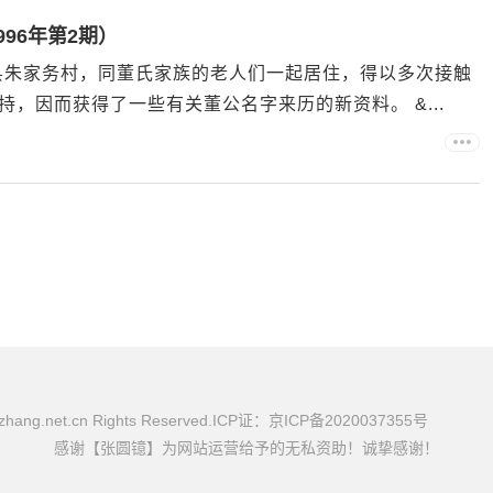
96年第2期）
安县朱家务村，同董氏家族的老人们一起居住，得以多次接触
，因而获得了一些有关董公名字来历的新资料。 &...
uazhang.net.cn Rights Reserved.ICP证：京ICP备2020037355号
感谢【张圆镱】为网站运营给予的无私资助！诚挚感谢！