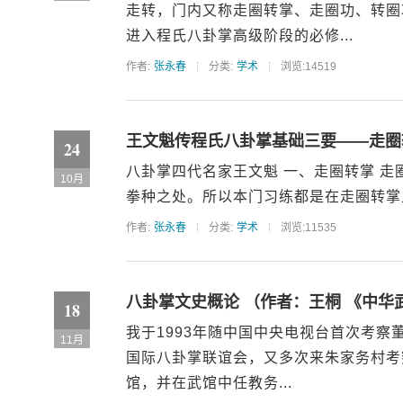
走转，门内又称走圈转掌、走圈功、转圈
进入程氏八卦掌高级阶段的必修...
作者:
张永春
分类:
学术
浏览:14519
王文魁传程氏八卦掌基础三要——走圈
24
八卦掌四代名家王文魁 一、走圈转掌 
10月
拳种之处。所以本门习练都是在走圈转掌上
作者:
张永春
分类:
学术
浏览:11535
八卦掌文史概论 （作者：王桐 《中华武
18
我于1993年随中国中央电视台首次考
11月
国际八卦掌联谊会，又多次来朱家务村考
馆，并在武馆中任教务...