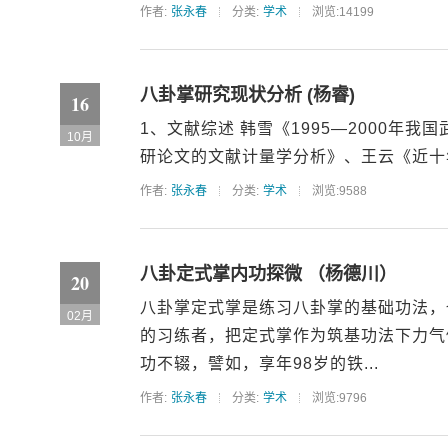
作者:
张永春
分类:
学术
浏览:14199
八卦掌研究现状分析 (杨睿)
16
1、文献综述 韩雪《1995—2000年我
10月
研论文的文献计量学分析》、王云《近十年
作者:
张永春
分类:
学术
浏览:9588
八卦定式掌内功探微 （杨德川）
20
八卦掌定式掌是练习八卦掌的基础功法，
02月
的习练者，把定式掌作为筑基功法下力气
功不辍，譬如，享年98岁的铁...
作者:
张永春
分类:
学术
浏览:9796