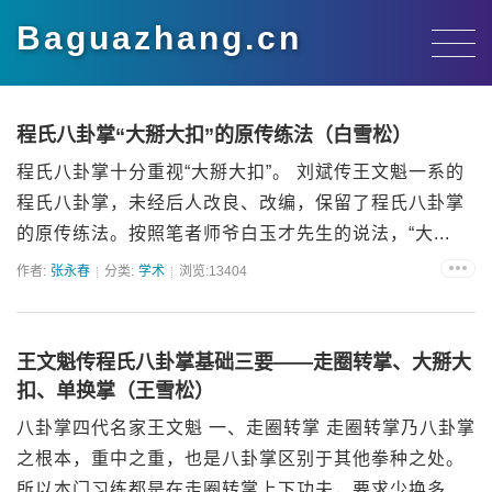
Baguazhang.cn
程氏八卦掌“大掰大扣”的原传练法（白雪松）
程氏八卦掌十分重视“大掰大扣”。 刘斌传王文魁一系的
程氏八卦掌，未经后人改良、改编，保留了程氏八卦掌
的原传练法。按照笔者师爷白玉才先生的说法，“大...
作者:
张永春
分类:
学术
浏览:13404
王文魁传程氏八卦掌基础三要——走圈转掌、大掰大
扣、单换掌（王雪松）
八卦掌四代名家王文魁 一、走圈转掌 走圈转掌乃八卦掌
之根本，重中之重，也是八卦掌区别于其他拳种之处。
所以本门习练都是在走圈转掌上下功夫，要求少换多