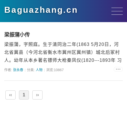
Baguazhang.cn
梁振蒲小传
梁振蒲，字照庭。生于清同治二年(1863 5月20日，河
北省冀县（今河北省衡水市冀州区冀州镇）城北后冢村
人。幼年从本乡著名镖师大枪秦凤仪(1820---1893年 习
弹腿...
作者:
张永春
分类:
人物
浏览:10867
‹‹
1
››