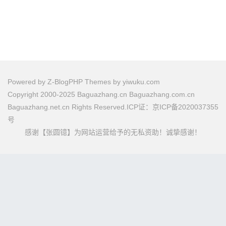
Powered by
Z-BlogPHP
Themes by
yiwuku.com
Copyright 2000-2025 Baguazhang.cn Baguazhang.com.cn
Baguazhang.net.cn Rights Reserved.ICP证：京ICP备2020037355
号
感谢【张圆镱】为网站运营给予的无私资助！诚挚感谢！