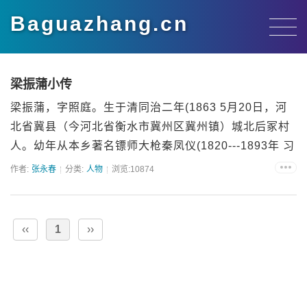
Baguazhang.cn
梁振蒲小传
梁振蒲，字照庭。生于清同治二年(1863 5月20日，河
北省冀县（今河北省衡水市冀州区冀州镇）城北后冢村
人。幼年从本乡著名镖师大枪秦凤仪(1820---1893年 习
弹腿...
作者:
张永春
分类:
人物
浏览:10874
‹‹
1
››