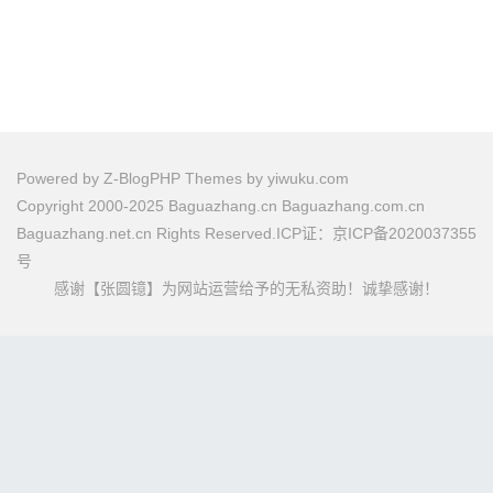
Powered by
Z-BlogPHP
Themes by
yiwuku.com
Copyright 2000-2025 Baguazhang.cn Baguazhang.com.cn
Baguazhang.net.cn Rights Reserved.ICP证：京ICP备2020037355
号
感谢【张圆镱】为网站运营给予的无私资助！诚挚感谢！