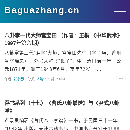
Baguazhang.cn
八卦掌一代大师宫宝田 （作者：王桐 《中华武术》
1997年第六期）
八卦掌第三代“寿字”大师，宫宝田先生（字子瑛、曾用
名宫晓岚），外号人称“宫猴子”，生于清同治十年（公
元1871年，逝于1943年6月，享年72岁。 ...
作者:
张永春
分类:
人物
浏览:15884
评书系列（十七）《曹氏八卦掌谱》与《尹式八卦
掌》
卢景贵编著《曹氏八卦掌谱》一书，于民国三十一年
(1942年 出版。天津古籍书店、中国书店分别于1988