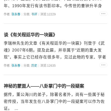
年、1990年发行有该书影印本。今传世的曹钟升半身
照，最早见于该书。 &...
作者:
张永春
分类:
书评
浏览:12229
谈《有关程廷华的一块匾》
李瑞林先生的文章《有关程廷华的一块匾》刊登于《武
魂》2007年6期。提及此匾，并非属于“近期的重大发
现”，事实上它已经存在很多年，见过此物的专家、学者
也不在少数。更何况一些以程家嫡传自居的八卦掌门
作者:
张永春
分类:
历史
浏览:12635
人，...
神秘的蒙面人——八卦掌门中的一段疑案
据传，董公海川的弟子，除著名者外，尚有一些属于秘
密传授，当年发生在八卦掌门中的一段疑案可以作为佐
证。 ...